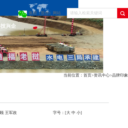
集团（股份）网站
科技兴企
当前位置：
首页
>
资讯中心
>
品牌印象
杨顾 王军政
字号：[
大
中
小
]