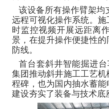
该设备所有操作臂架均
远程可视化操作系统。施
时监控视频开展远距离
景，在提升操作便捷性的
防线。
首台套斜井智能掘进台车
集团推动斜井施工工艺机
程碑，也为国内抽水蓄能
建设夯实了装备与技术底