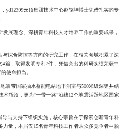
d12399云顶集团技术中心赵铭坤博士凭借扎实的专
。
资源”发展理念、深耕青年科技人才培养工作的重要成果，
估与综合防控等方向的研究工作，在相关领域积累了深
论文4篇，取得发明专利7件，凭借突出的科研实绩荣获中
者的使命担当。
地震带国家抽水蓄能电站地下洞室与500米级深竖井结
术瓶颈，更为“一带一路”沿线12个地震活跃地区国家
指导与支持下组织实施，核心宗旨在于探索创新青年科
力量，本届仅15名青年科技工作者从众多竞争者中脱