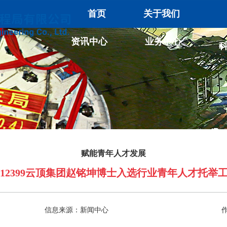
首页
关于我们
资讯中心
业务中心
赋能青年人才发展
d12399云顶集团赵铭坤博士入选行业青年人才托举
信息来源：新闻中心