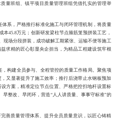
术质量班组、镇平项目质量管理班组凭借扎实的管理举
任体系，严格推行标准化施工与闭环管理机制，将质量
本45.8万元；创新研发梁柱节点箍筋笼预拼装工艺，
预制、现场分段拼装，成功破解工期紧张、运输不便等施工
精益求精的匠心彰显央企担当，为精品工程建设筑牢根
任，构建全员参与、全程管控的质量工作格局。聚焦项
度，又显著提升了施工效率；推行后浇带止水钢板预加
搭设方案，精准定位节点位置、严格把控扫地杆设置标
早整改、早闭环，营造“人人讲质量、事事守标准”的
断完善质量管理体系、提升全员质量意识，以匠心铸精