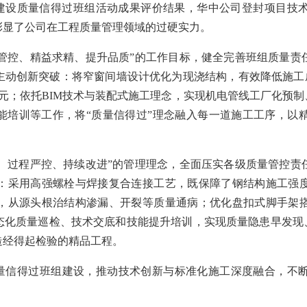
程建设质量信得过班组活动成果评价结果，华中公司登封项目技
彰显了公司在工程质量管理领域的过硬实力。
管控、精益求精、提升品质”的工作目标，健全完善班组质量责
动创新突破：将窄窗间墙设计优化为现浇结构，有效降低施工成
35万元；依托BIM技术与装配式施工理念，实现机电管线工厂化
技能培训等工作，将“质量信得过”理念融入每一道施工工序，以
、过程严控、持续改进”的管理理念，全面压实各级质量管控责
：采用高强螺栓与焊接复合连接工艺，既保障了钢结构施工强
施，从源头根治结构渗漏、开裂等质量通病；优化盘扣式脚手架
态化质量巡检、技术交底和技能提升培训，实现质量隐患早发现、
造经得起检验的精品工程。
量信得过班组建设，推动技术创新与标准化施工深度融合，不