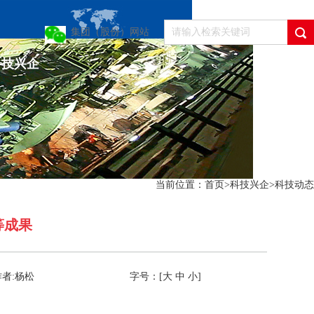
集团（股份）网站
科技兴企
当前位置：
首页
>
科技兴企
>
科技动态
等成果
作者:杨松
字号：[
大
中
小
]