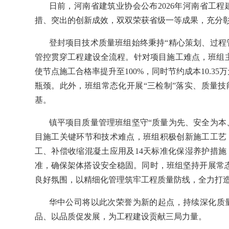
日前，河南省建筑业协会公布2026年河南省工
措、突出的创新成效，双双荣获省级一等成果，充分
登封项目技术质量班组始终秉持“精心策划、过程
管控贯穿工程建设全流程。针对项目施工难点，班组主
使节点施工合格率提升至100%，同时节约成本10.
瓶颈。此外，班组常态化开展“三检制”落实、质量
基。
镇平项目质量管理班组坚守“质量为先、安全为本
目施工关键环节和技术难点，班组积极创新施工工艺
工、补偿收缩混凝土应用及14天标准化保湿养护措
准，确保架体搭设安全稳固。同时，班组坚持开展常
良好氛围，以精细化管理筑牢工程质量防线，全力打
华中公司将以此次荣誉为新的起点，持续深化质
品、以品质促发展，为工程建设贡献三局力量。