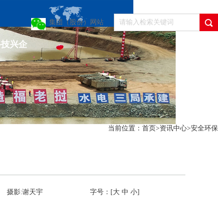
集团（股份）网站
科技兴企
当前位置：
首页
>
资讯中心
>
安全环保
摄影:谢天宇
字号：[
大
中
小
]