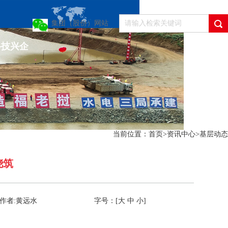
集团（股份）网站
科技兴企
当前位置：
首页
>
资讯中心
>
基层动态
浇筑
作者:黄远水
字号：[
大
中
小
]