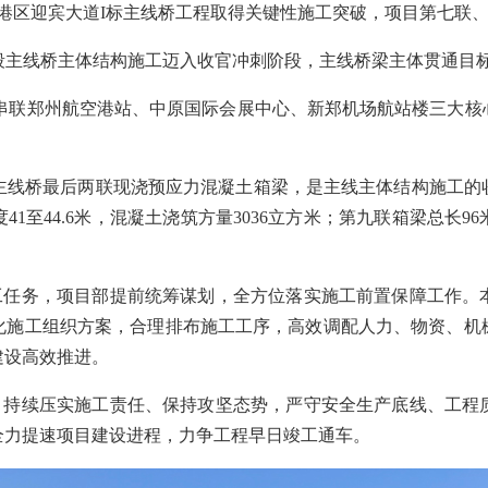
航空港区迎宾大道I标主线桥工程取得关键性施工突破，项目第七联
段主线桥主体结构施工迈入收官冲刺阶段，主线桥梁主体贯通目
路串联郑州航空港站、中原国际会展中心、新郑机场航站楼三大
主线桥最后两联现浇预应力混凝土箱梁，是主线主体结构施工的
1至44.6米，混凝土浇筑方量3036立方米；第九联箱梁总长96
工任务，项目部提前统筹谋划，全方位落实施工前置保障工作。
化施工组织方案，合理排布施工工序，高效调配人力、物资、机
建设高效推进。
，持续压实施工责任、保持攻坚态势，严守安全生产底线、工程
全力提速项目建设进程，力争工程早日竣工通车。