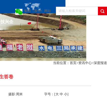
集团（股份）网站
科技兴企
当前位置：
首页
>
资讯中心
>
深度报道
生答卷
摄影:周米
字号：[
大
中
小
]