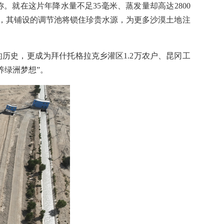
就在这片年降水量不足35毫米、蒸发量却高达2800
起搏，其铺设的调节池将锁住珍贵水源，为更多沙漠土地注
的历史，更成为拜什托格拉克乡灌区1.2万农户、昆冈工
养绿洲梦想”。