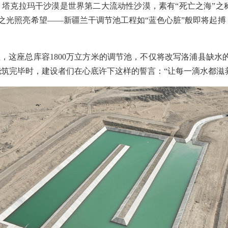
塔克拉玛干沙漠是世界第二大流动性沙漠，素有“死亡之海”之称。
科技之光照亮希望——新疆兰干调节池工程如“蓝色心脏”般即将
，这座总库容1800万立方米的调节池，不仅将改写洛浦县缺水
浇筑完毕时，建设者们在心底许下这样的誓言：“让每一滴水都滋