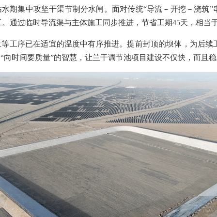
水期集中攻坚干渠节制分水闸。面对传统“导流－开挖－浇筑”
。通过临时导流渠与主体施工同步推进，节省工期45天，相当
土等工序已在适宜的温度中有序推进。提前封顶的坝体，为后续
部“向时间要质量”的智慧，让兰干调节池项目建设不仅快，而且稳