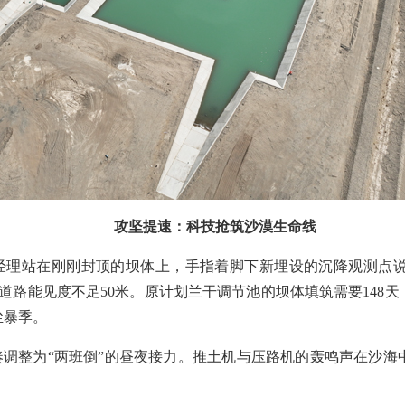
攻坚提速：科技抢筑沙漠生命线
目经理站在刚刚封顶的坝体上，手指着脚下新埋设的沉降观测点
路能见度不足50米。原计划兰干调节池的坝体填筑需要148天
尘暴季。
调整为“两班倒”的昼夜接力。推土机与压路机的轰鸣声在沙海
。